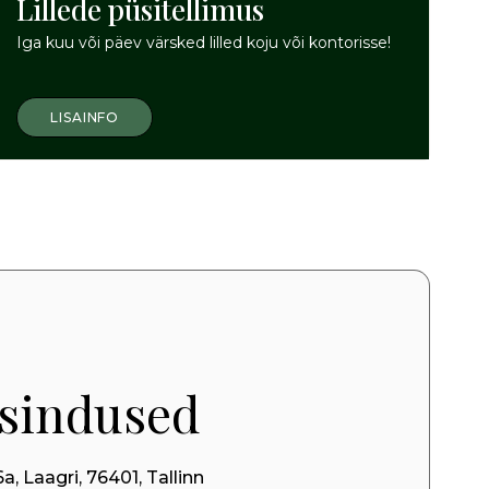
Lillede püsitellimus
Iga kuu või päev värsked lilled koju või kontorisse!
LISAINFO
esindused
, Laagri, 76401, Tallinn