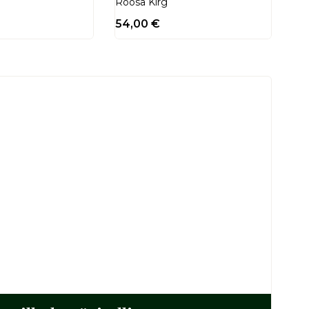
Roosa Kirg
54,00
€