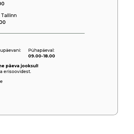
00
, Tallinn
00
upäevani:
Pühapäeval:
09.00-18.00
e päeva jooksul!
a erisoovidest.
ee