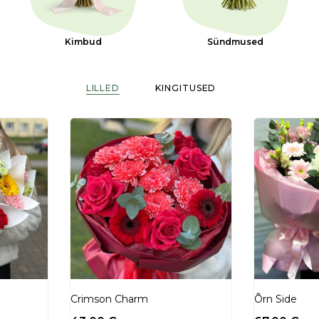
Kimbud
Sündmused
LILLED
KINGITUSED
Crimson Charm
Õrn Side