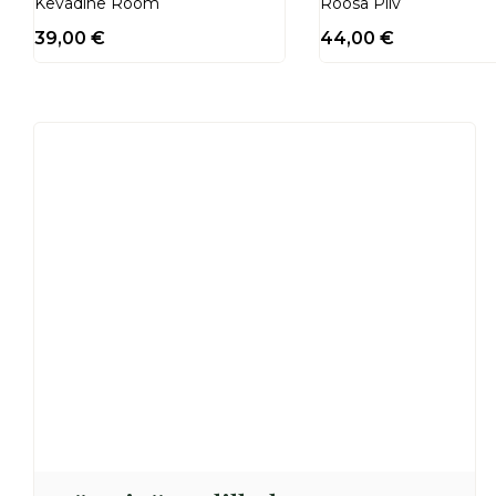
Kevadine Rõõm
Roosa Pilv
39,00
€
44,00
€