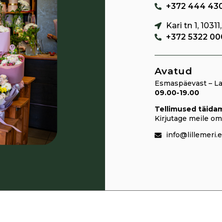
+372 444 43
Kari tn 1, 10311
+372 5322 00
Avatud
Esmaspäevast – La
09.00-19.00
Tellimused täidam
Kirjutage meile om
info@lillemeri.