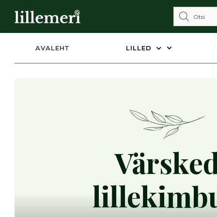
AVALEHT
LILLED
Värske
lillekimb