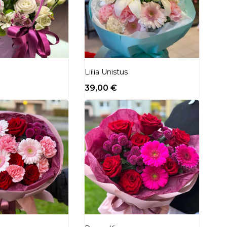
Liilia Unistus
39,00
€