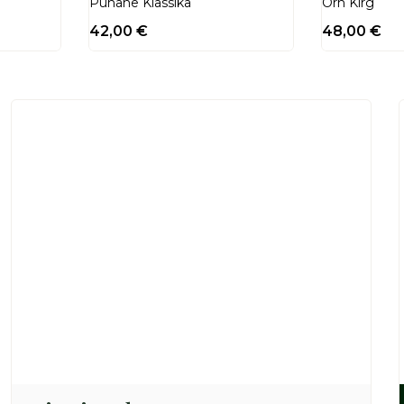
Punane Klassika
Õrn Kirg
42,00
€
48,00
€