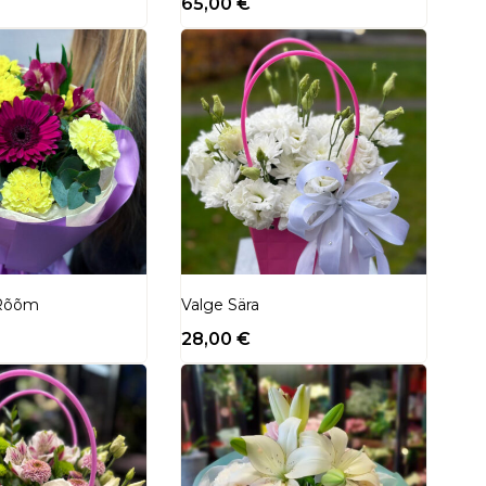
65,00
€
 Rõõm
Valge Sära
28,00
€