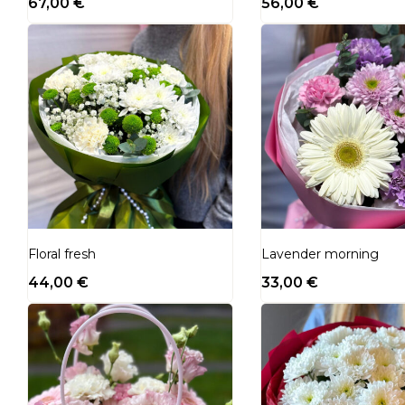
67,00
€
56,00
€
Floral fresh
Lavender morning
44,00
€
33,00
€