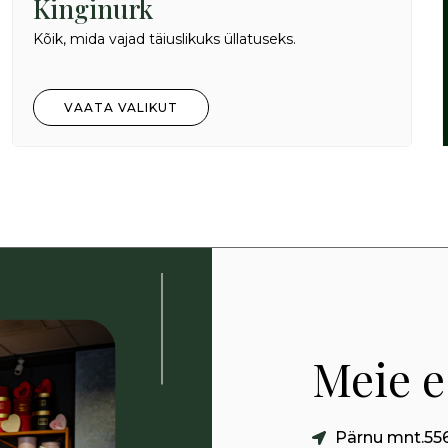
Kinginurk
Kõik, mida vajad täiuslikuks üllatuseks.
VAATA VALIKUT
Meie 
Pärnu mnt.556a