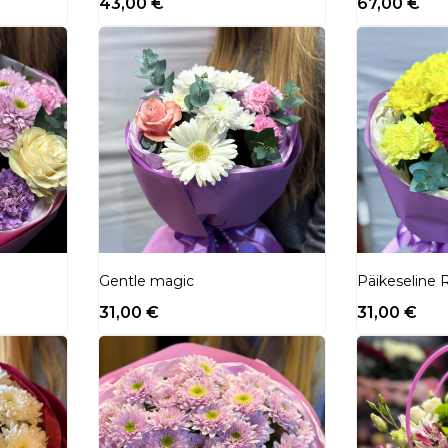
43,00
€
67,00
€
Gentle magic
Päikeseline
31,00
€
31,00
€