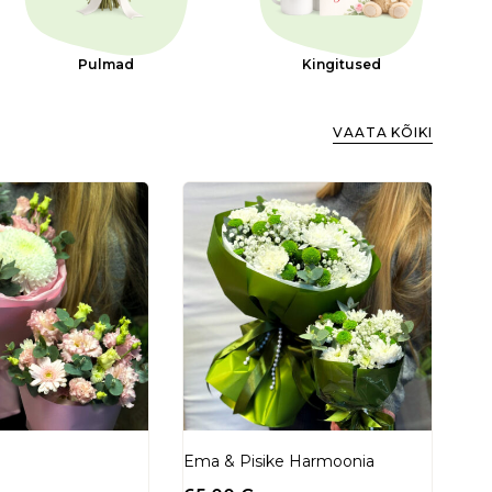
Pulmad
Kingitused
VAATA KÕIKI
Ema & Pisike Harmoonia