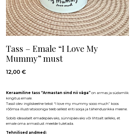
Tass – Emale “I Love My
Mummy” must
12,00
€
Keraamiline tass “Armastan sind nii väga”
on armas ja südamlik
kingitus emale.
Tassil olev ingliskeelne tekst “I love my mummy sooo much” koos
rõõmsa illustratsiooniga teeb sellest eriti sooja ja tähendusrikka meene.
Sobib ideaalselt emadepäevaks, sünnipäevaks või lihtsalt selleks, et
emale oma armastust meelde tuletada.
Tehnilised andmed: