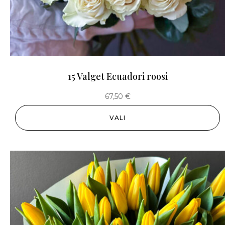
15 Valget Ecuadori roosi
67,50
€
VALI