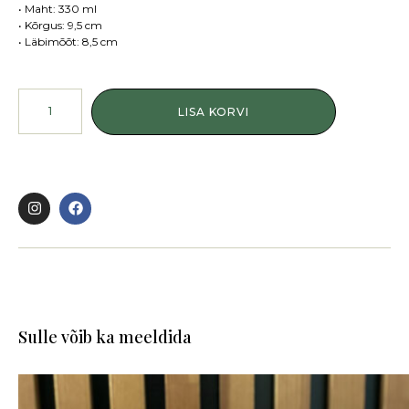
• Maht: 330 ml
• Kõrgus: 9,5 cm
• Läbimõõt: 8,5 cm
LISA KORVI
Sulle võib ka meeldida