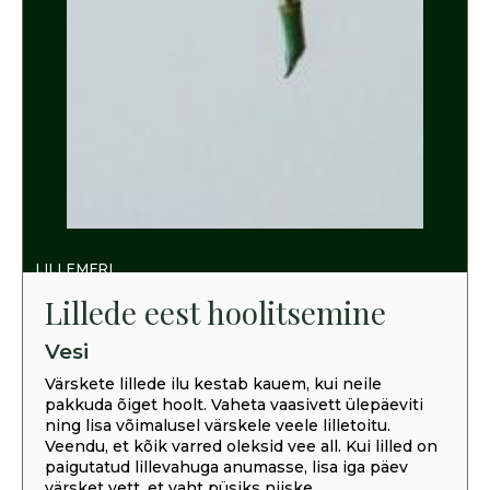
LILLEMERI
Lillede eest hoolitsemine
Vesi
Värskete lillede ilu kestab kauem, kui neile
pakkuda õiget hoolt. Vaheta vaasivett ülepäeviti
ning lisa võimalusel värskele veele lilletoitu.
Veendu, et kõik varred oleksid vee all. Kui lilled on
paigutatud lillevahuga anumasse, lisa iga päev
värsket vett, et vaht püsiks niiske.