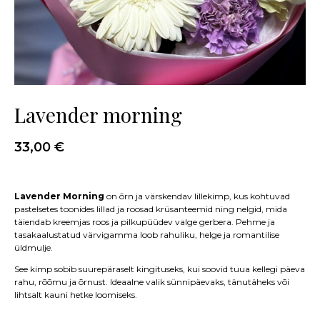
Lavender morning
33,00
€
Lavender Morning
on õrn ja värskendav lillekimp, kus kohtuvad
pastelsetes toonides lillad ja roosad krüsanteemid ning nelgid, mida
täiendab kreemjas roos ja pilkupüüdev valge gerbera. Pehme ja
tasakaalustatud värvigamma loob rahuliku, helge ja romantilise
üldmulje.
See kimp sobib suurepäraselt kingituseks, kui soovid tuua kellegi päeva
rahu, rõõmu ja õrnust. Ideaalne valik sünnipäevaks, tänutäheks või
lihtsalt kauni hetke loomiseks.