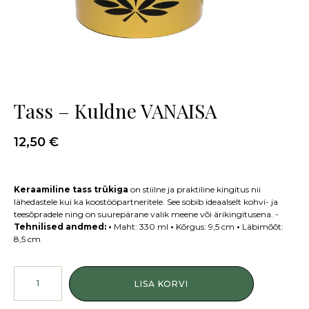
Tass – Kuldne VANAISA
12,50
€
Keraamiline tass trükiga
on stiilne ja praktiline kingitus nii
lähedastele kui ka koostööpartneritele. See sobib ideaalselt kohvi- ja
teesõpradele ning on suurepärane valik meene või ärikingitusena. ­
Tehnilised andmed: •
Maht: 330 ml
•
Kõrgus: 9,5 cm
•
Läbimõõt:
8,5 cm
LISA KORVI