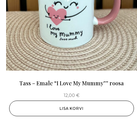
Tass – Emale “I Love My Mummy”” roosa
12,00
€
LISA KORVI