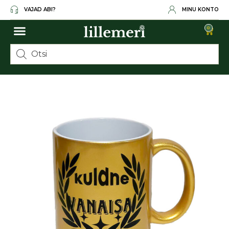
VAJAD ABI?
MINU KONTO
0