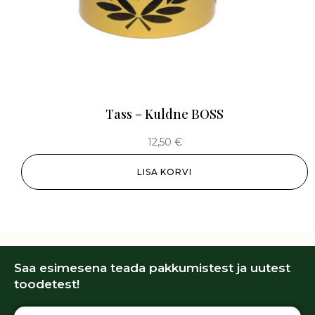
Tass – Kuldne BOSS
12,50
€
LISA KORVI
Saa esimesena teada pakkumistest ja uutest
toodetest!