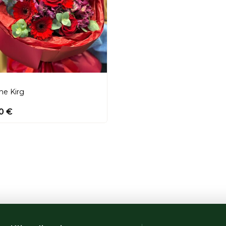
ne Kirg
00
€