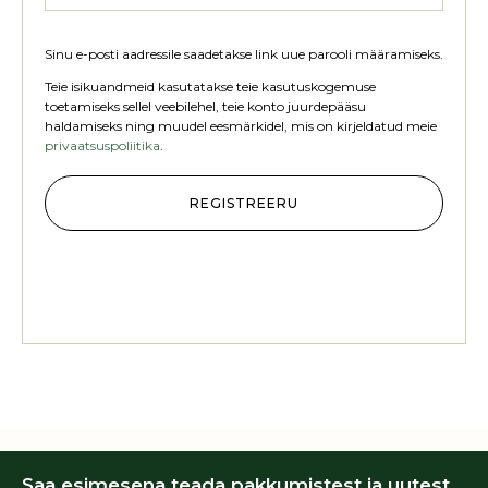
Sinu e-posti aadressile saadetakse link uue parooli määramiseks.
Teie isikuandmeid kasutatakse teie kasutuskogemuse
toetamiseks sellel veebilehel, teie konto juurdepääsu
haldamiseks ning muudel eesmärkidel, mis on kirjeldatud meie
privaatsuspoliitika
.
REGISTREERU
Saa esimesena teada pakkumistest ja uutest