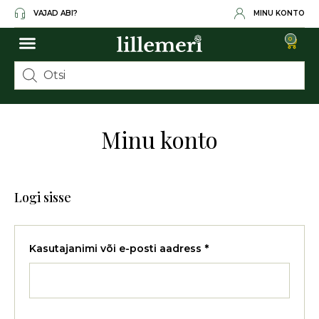
VAJAD ABI?
MINU KONTO
0
Minu konto
Logi sisse
Kasutajanimi või e-posti aadress
*